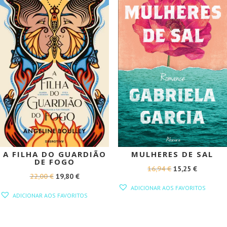
A FILHA DO GUARDIÃO
MULHERES DE SAL
DE FOGO
O
O
16,94
€
15,25
€
O
O
22,00
€
19,80
€
PREÇO
PREÇO
ADICIONAR AOS FAVORITOS
PREÇO
PREÇO
ORIGINAL
ATUAL
ADICIONAR AOS FAVORITOS
ORIGINAL
ATUAL
ERA:
É:
ERA:
É:
16,94 €.
15,25 €.