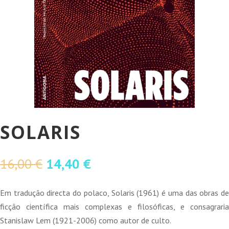
SOLARIS
O
O
16,00
€
14,40
€
preço
preço
original
atual
Em tradução directa do polaco, Solaris (1961) é uma das obras de
era:
é:
ficção científica mais complexas e filosóficas, e consagraria
16,00 €.
14,40 €.
Stanislaw Lem (1921-2006) como autor de culto.