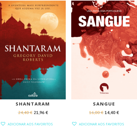
22,00 €.
19,80 €.
PROMOÇÃO!
PROMOÇÃO!
SHANTARAM
SANGUE
O
O
O
O
24,40
€
21,96
€
16,00
€
14,40
€
PREÇO
PREÇO
PREÇO
PREÇO
ADICIONAR AOS FAVORITOS
ADICIONAR AOS FAVORITOS
ORIGINAL
ATUAL
ORIGINAL
ATUAL
ERA:
É:
ERA:
É: