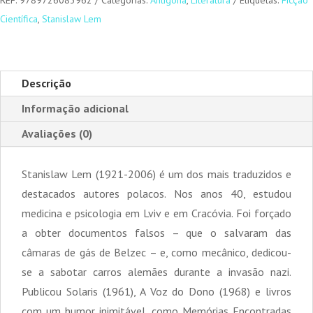
REF:
9789726083962
Categorias:
Antígona
,
Literatura
Etiquetas:
Ficção
Científica
,
Stanislaw Lem
Descrição
Informação adicional
Avaliações (0)
Stanislaw Lem (1921-2006) é um dos mais traduzidos e
destacados autores polacos. Nos anos 40, estudou
medicina e psicologia em Lviv e em Cracóvia. Foi forçado
a obter documentos falsos – que o salvaram das
câmaras de gás de Belzec – e, como mecânico, dedicou-
se a sabotar carros alemães durante a invasão nazi.
Publicou Solaris (1961), A Voz do Dono (1968) e livros
com um humor inimitável, como Memórias Encontradas