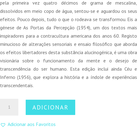
era:
é:
pela primeira vez quatro décimos de grama de mescalina,
15,00 €.
13,50 €.
dissolvidos em meio copo de água, sentou-se e aguardou os seus
efeitos. Pouco depois, tudo o que o rodeava se transformou. Eis a
génese de As Portas da Percepção (1954), um dos textos mais
inspiradores para a contracultura americana dos anos 60. Registo
minucioso de alterações sensoriais e ensaio filosófico que aborda
os efeitos libertadores desta substância alucinogénica, é uma obra
visionária sobre o funcionamento da mente e o desejo de
transcendência do ser humano. Esta edição inclui ainda Céu e
Inferno (1956), que explora a história e a índole de experiências
transcendentais.
Quantidade
ADICIONAR
de
As
Adicionar aos Favoritos
Portas
da