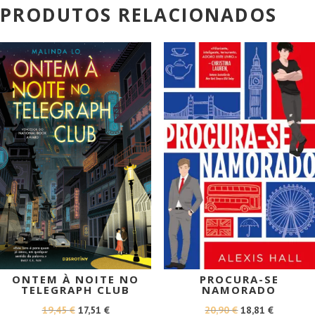
PRODUTOS RELACIONADOS
PROMOÇÃO!
PROMOÇÃO!
ONTEM À NOITE NO
PROCURA-SE
TELEGRAPH CLUB
NAMORADO
O
O
O
O
19,45
€
17,51
€
20,90
€
18,81
€