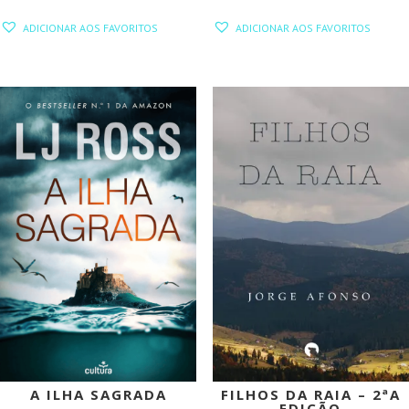
PREÇO
PREÇO
PREÇO
PREÇO
ADICIONAR AOS FAVORITOS
ADICIONAR AOS FAVORITOS
ORIGINAL
ATUAL
ORIGINAL
ATUAL
ERA:
É:
ERA:
É:
19,45 €.
17,51 €.
20,90 €.
18,81 €.
PROMOÇÃO!
PROMOÇÃO!
A ILHA SAGRADA
FILHOS DA RAIA – 2ªA
EDIÇÃO