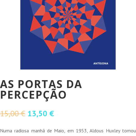
AS PORTAS DA
PERCEPÇÃO
O
O
15,00
€
13,50
€
preço
preço
original
atual
Numa radiosa manhã de Maio, em 1953, Aldous Huxley tomou