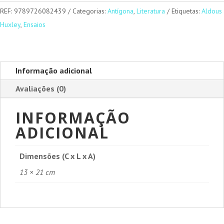
Percepção
REF:
9789726082439
Categorias:
Antígona
,
Literatura
Etiquetas:
Aldous
Huxley
,
Ensaios
Informação adicional
Avaliações (0)
INFORMAÇÃO
ADICIONAL
Dimensões (C x L x A)
13 × 21 cm