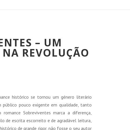
ENTES – UM
 NA REVOLUÇÃO
reço
tual
ce histórico se tornou um género literário
:
 público pouco exigente em qualidade, tanto
8,00 €.
, o romance Sobreviventes marca a diferença,
lo de escrita escorreito e de agradável leitura,
stórico de grande rigor, não fosse o seu autor