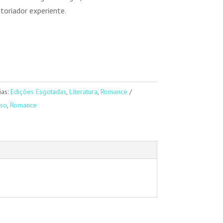
toriador experiente.
ias:
Edições Esgotadas
,
Literatura
,
Romance
oso
,
Romance