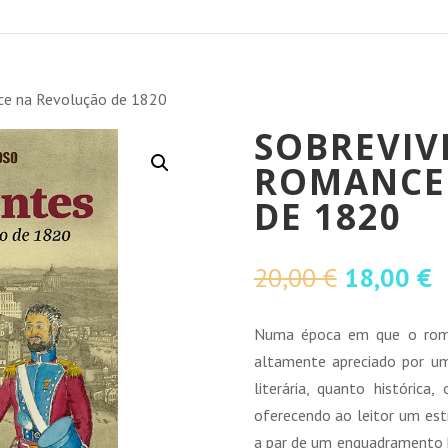
ce na Revolução de 1820
SOBREVIV
ROMANCE
DE 1820
O
O
20,00
€
18,00
€
preço
p
original
a
Numa época em que o roman
era:
é
altamente apreciado por um
20,00 €.
1
literária, quanto histórica
oferecendo ao leitor um esti
a par de um enquadramento hi