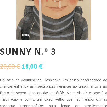
SUNNY N.º 3
O
O
20,00
€
18,00
€
preço
preço
original
atual
Na casa de Acolhimento Hoshinoko, um grupo heterogéneo de
era:
é:
crianças enfrenta as inseguranças inerentes ao crescimento e ao
20,00 €.
18,00 €.
facto de serem abandonadas ou órfãs. A sua via de escape é a
imaginação e Sunny, um carro velho que não funciona, mas
consegue transportá-los para longe ou simplesmente