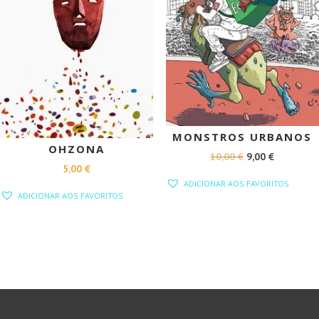
MONSTROS URBANOS
OHZONA
O
O
10,00
€
9,00
€
5,00
€
PREÇO
PREÇO
ADICIONAR AOS FAVORITOS
ORIGINAL
ATUAL
ADICIONAR AOS FAVORITOS
ERA:
É:
10,00 €.
9,00 €.