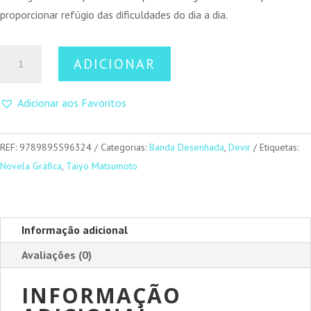
proporcionar refúgio das dificuldades do dia a dia.
Quantidade
ADICIONAR
de
Sunny
Adicionar aos Favoritos
N.º
3
REF:
9789895596324
Categorias:
Banda Desenhada
,
Devir
Etiquetas:
Novela Gráfica
,
Taiyo Matsumoto
Informação adicional
Avaliações (0)
INFORMAÇÃO