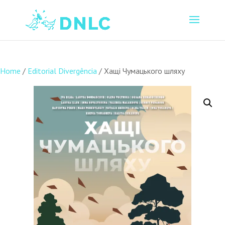
Home
/
Editorial Divergência
/ Хащі Чумацького шляху