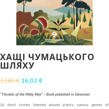
ХАЩІ ЧУМАЦЬКОГО
ШЛЯХУ
O
O
17,80
€
16,02
€
preço
preço
original
atual
“Thickets of the Milky Way” – Book published in Ukrainian
era:
é:
16 short stories themed around plants, various genres of
17,80 €.
16,02 €.