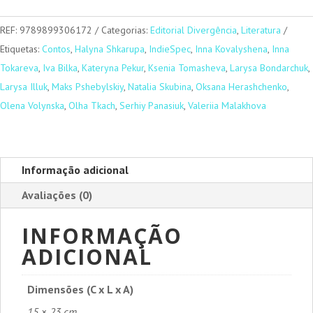
шляху
REF:
9789899306172
Categorias:
Editorial Divergência
,
Literatura
Etiquetas:
Contos
,
Halyna Shkarupa
,
IndieSpec
,
Inna Kovalyshena
,
Inna
Tokareva
,
Iva Bilka
,
Kateryna Pekur
,
Ksenia Tomasheva
,
Larysa Bondarchuk
,
Larysa Illuk
,
Maks Pshebylskiy
,
Natalia Skubina
,
Oksana Herashchenko
,
Olena Volynska
,
Olha Tkach
,
Serhiy Panasiuk
,
Valeriia Malakhova
Informação adicional
Avaliações (0)
INFORMAÇÃO
ADICIONAL
Dimensões (C x L x A)
15 × 23 cm