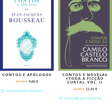
CONTOS E APÓLOGOS
CONTOS E NOVELAS
(TODA A FICÇÃO
O
O
10,00
€
9,00
€
CURTA), VOL. II
PREÇO
PREÇO
O
O
24,90
€
22,41
€
ADICIONAR AOS FAVORITOS
ORIGINAL
ATUAL
PREÇO
PREÇO
ADICIONAR AOS FAVORITOS
ERA:
É:
ORIGINAL
ATUAL
10,00 €.
9,00 €.
ERA:
É: