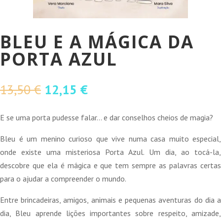
BLEU E A MÁGICA DA
PORTA AZUL
O
O
13,50
€
12,15
€
preço
preço
original
atual
E se uma porta pudesse falar… e dar conselhos cheios de magia?
era:
é:
Bleu é um menino curioso que vive numa casa muito especial,
13,50 €.
12,15 €.
onde existe uma misteriosa Porta Azul. Um dia, ao tocá-la,
descobre que ela é mágica e que tem sempre as palavras certas
para o ajudar a compreender o mundo.
Entre brincadeiras, amigos, animais e pequenas aventuras do dia a
dia, Bleu aprende lições importantes sobre respeito, amizade,