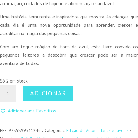
arrumação, cuidados de higiene e alimentação saudável.
Uma história ternurenta e inspiradora que mostra às crianças que
cada dia é uma nova oportunidade para aprender, crescer e
acreditar na magia das pequenas coisas.
Com um toque mágico de tons de azul, este livro convida os
pequenos leitores a descobrir que crescer pode ser a maior
aventura de todas.
Só 2 em stock
Quantidade
ADICIONAR
de
Bleu
Adicionar aos Favoritos
e
a
Mágica
REF:
9789899331846
Categorias:
Edição de Autor
,
Infantis e Juvenis