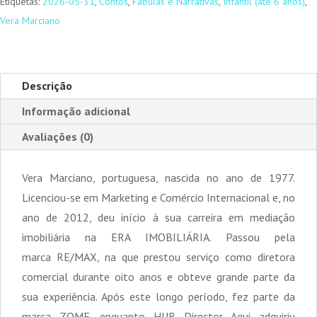
da
Etiquetas:
2026-05-31
,
Contos
,
Fábulas e Narrativas
,
Infantil (até 6 anos)
,
Porta
Vera Marciano
Azul
Descrição
Informação adicional
Avaliações (0)
Vera Marciano, portuguesa, nascida no ano de 1977.
Licenciou-se em Marketing e Comércio Internacional e, no
ano de 2012, deu início à sua carreira em mediação
imobiliária na ERA IMOBILIÁRIA. Passou pela
marca RE/MAX, na que prestou serviço como diretora
comercial durante oito anos e obteve grande parte da
sua experiência. Após este longo período, fez parte da
marca ZOME, enquanto HUB Director. Aqui adquiriu