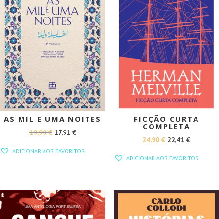
AS MIL E UMA NOITES
FICÇÃO CURTA
COMPLETA
O
O
19,90
€
17,91
€
O
O
24,90
€
22,41
€
PREÇO
PREÇO
ADICIONAR AOS FAVORITOS
PREÇO
PREÇO
ORIGINAL
ATUAL
ADICIONAR AOS FAVORITOS
ORIGINAL
ATUAL
ERA:
É:
ERA:
É:
19,90 €.
17,91 €.
24,90 €.
22,41 €.
PROMOÇÃO!
PROMOÇÃO!