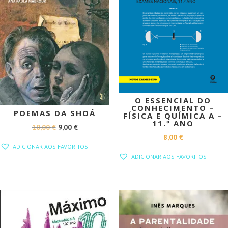
O ESSENCIAL DO
CONHECIMENTO –
POEMAS DA SHOÁ
FÍSICA E QUÍMICA A –
11.º ANO
O
O
10,00
€
9,00
€
8,00
€
PREÇO
PREÇO
ADICIONAR AOS FAVORITOS
ORIGINAL
ATUAL
ADICIONAR AOS FAVORITOS
ERA:
É:
10,00 €.
9,00 €.
PROMOÇÃO!
PROMOÇÃO!