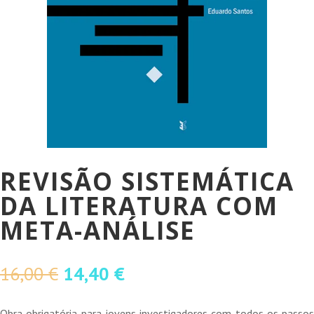
REVISÃO SISTEMÁTICA
DA LITERATURA COM
META-ANÁLISE
O
O
16,00
€
14,40
€
preço
preço
original
atual
Obra obrigatória para jovens investigadores com todos os passos