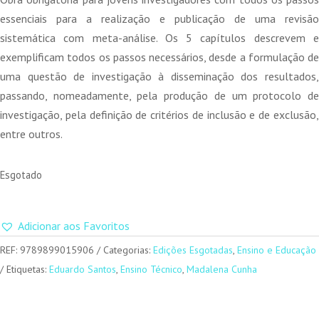
era:
é:
essenciais para a realização e publicação de uma revisão
16,00 €.
14,40 €.
sistemática com meta-análise. Os 5 capítulos descrevem e
exemplificam todos os passos necessários, desde a formulação de
uma questão de investigação à disseminação dos resultados,
passando, nomeadamente, pela produção de um protocolo de
investigação, pela definição de critérios de inclusão e de exclusão,
entre outros.
Esgotado
Adicionar aos Favoritos
REF:
9789899015906
Categorias:
Edições Esgotadas
,
Ensino e Educação
Etiquetas:
Eduardo Santos
,
Ensino Técnico
,
Madalena Cunha