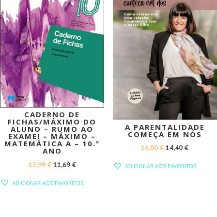
CADERNO DE
FICHAS/MÁXIMO DO
A PARENTALIDADE
ALUNO – RUMO AO
COMEÇA EM NÓS
EXAME! – MÁXIMO –
MATEMÁTICA A – 10.º
O
O
16,00
€
14,40
€
ANO
PREÇO
PREÇO
O
O
12,99
€
11,69
€
ADICIONAR AOS FAVORITOS
ORIGINAL
ATUAL
PREÇO
PREÇO
ADICIONAR AOS FAVORITOS
ERA:
É:
ORIGINAL
ATUAL
16,00 €.
14,40 €.
ERA:
É:
12,99 €.
11,69 €.